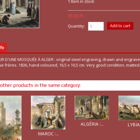
1
Item in stock
55,00 €
Quantity:
fo
UR D'UNE MOSQUÉE À ALGER : original steel engraving, drawn and engrav
e frères. 1836, hand-coloured, 16,5 x 10,5 cm. Very good condition, matted
other products in the same category:
ALGÉRIA :...
LYBIA :
MAROC :...