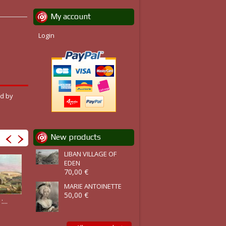
My account
Login
ed by
.
New products
LIBAN VILLAGE OF
EDEN
70,00 €
MARIE ANTOINETTE
50,00 €
ALGÉRIA :...
ALGÉRIA :...
ALGÉRIA :...
...