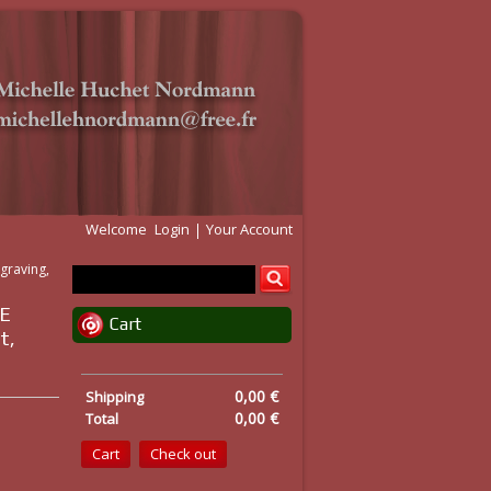
Welcome
Login
Your Account
graving,
E
Cart
t,
0,00 €
Shipping
0,00 €
Total
Cart
Check out