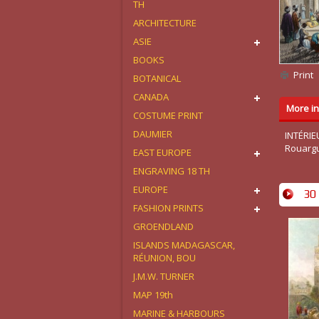
TH
ARCHITECTURE
ASIE
BOOKS
Print
BOTANICAL
CANADA
More in
COSTUME PRINT
DAUMIER
INTÉRIE
Rouargu
EAST EUROPE
ENGRAVING 18 TH
EUROPE
30 
FASHION PRINTS
GROENDLAND
ISLANDS MADAGASCAR,
RÉUNION, BOU
J.M.W. TURNER
MAP 19th
MARINE & HARBOURS